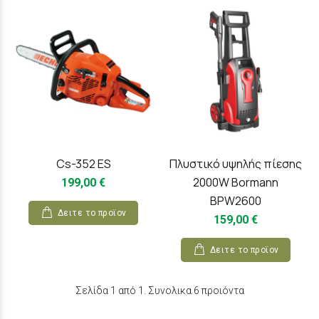
Cs-352 ES
Πλυστικό υψηλής πίεσης
2000W Bormann
199,00 €
BPW2600
Δειτε το προϊoν
159,00 €
Δειτε το προϊoν
Σελίδα 1 από 1. Συνολικα 6 προιόντα