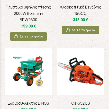
Πλυστικό υψηλής πίεσης
Χλοοκοπτικό Βενζίνης
2000W Bormann
196CC
BPW2600
345,00 €
159,00 €
Δειτε το προϊoν
Δειτε το προϊoν
Ελαιοσυλλέκτης DINOS
Cs-352 ES