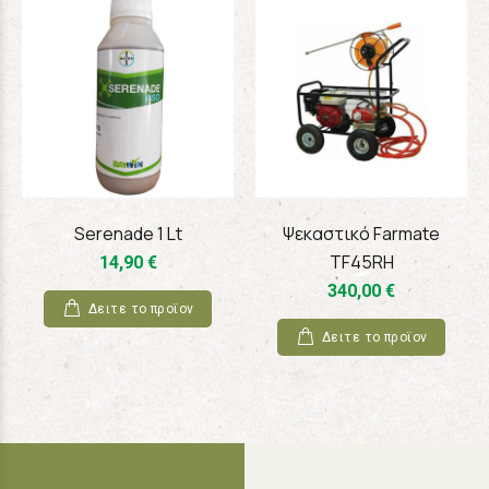
Serenade 1 Lt
Ψεκαστικό Farmate
TF45RH
14,90 €
340,00 €
Δειτε το προϊoν
Δειτε το προϊoν