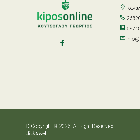
Κανάλ
26820
6974
info@k
© Copyright © 2026. All Right Reserved.