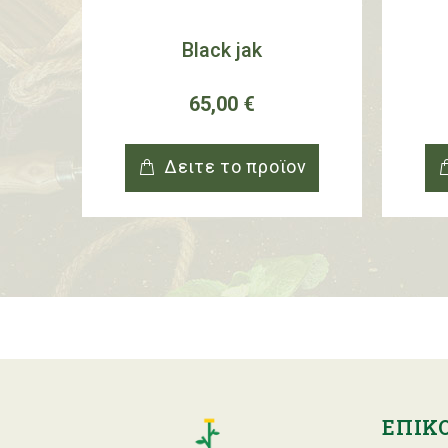
g
Black jak
65,00 €
ν
Δειτε το προϊoν
ΕΠΙΚ