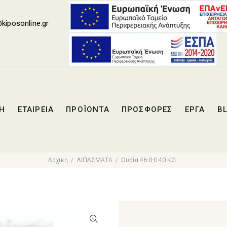
Loading...
kiposonline.gr
ΚΗ
ΕΤΑΙΡΕΙΑ
ΠΡΟΪΟΝΤΑ
ΠΡΟΣΦΟΡΕΣ
ΕΡΓΑ
B
Αρχικη
ΛΙΠΑΣΜΑΤΑ
Ουρία 46-0-0 40 KG