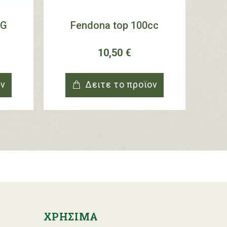
KG
Fendona top 100cc
D
10,50 €
oν
Δειτε το προϊoν
ΧΡΗΣΙΜΑ